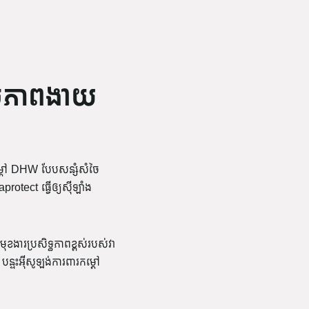
ប់ភាពងាយ
កម្តៅ DHW បែបសន្សំសំចៃ
tect ធ្វើឲ្យស៊ីឡាំង
ងារប្រសិទ្ធភាពខ្ពស់របស់វា
ន្ទះអ៊ីសូឡង់ការពារកម្តៅ