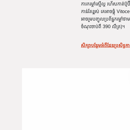
ការកម្តៅស្មើល្អ រហ័សកាត់
កាន់តែខ្ពស់ គេអាចផ្គុំ Vit
អាចរួមបញ្ចូលប្រព័ន្ធកម្តៅ
ចំណុះចាប់ពី 390 លីត្រ)។
សិក្សាបន្ថែមអំពីដែនប្រសិទ្ធ