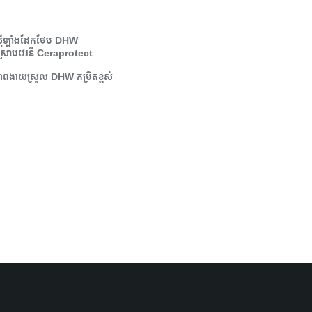
៊ីឡាំងដែកថែប DHW
្រោបវេរនី Ceraprotect
ាពងាយស្រួល DHW កម្រិតខ្ពស់