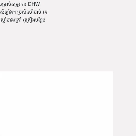
សម្រាប់តម្រូវការ DHW
ស៊ីឡាំង។ ប្រសិនចាំបាច់ គេ
្តៅខាងក្រៅ (គ្រឿងបន្ថែម