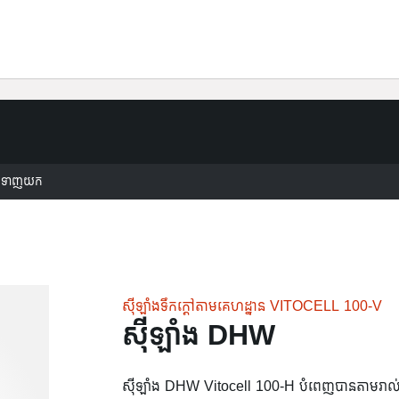
Viessmann Climate Solutions
ទាញយក
ស៊ីឡាំងទឹកក្តៅតាមគេហដ្ឋាន VITOCELL 100-V
ស៊ីឡាំង DHW
ស៊ីឡាំង DHW Vitocell 100-H បំពេញបានតាមរាល់តម