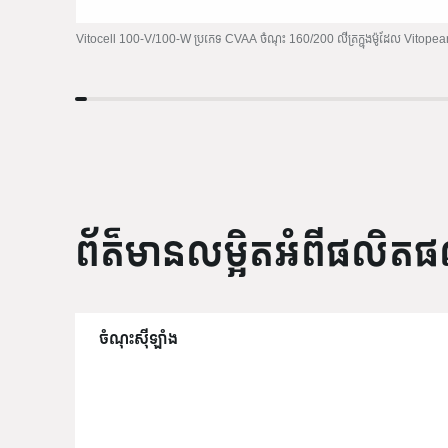
Vitocell 100-V/100-W ប្រភេទ CVAA ចំណុះ 160/200 លីត្រក្នុងម៉ូដែល Vitopea
ព័ត៌មានលម្អិតអំពីផលិត
ចំណុះស៊ីឡាំង