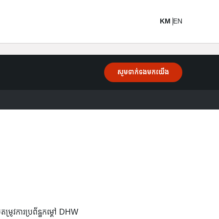
KM
EN
សូមទាក់ទងមកយើង
្រូវការប្រព័ន្ធកម្តៅ DHW