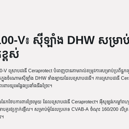
100-V៖ ស៊ីឡាំង DHW សម្រា
ខ្ពស់
-V ស្រោបវេរនី Ceraprotect បំពេញបានតាមរាល់តម្រូវការសម្រាប់ប្រព័ន្ធ
ុងចំណោមស៊ីឡាំង DHW ទាំងឡាយដែលស្រោបវេរនី។ ការស្រោបវេរនី Cerapro
ពារយូរអង្វែងប្រឆាំងនឹងច្រែះ។
ដែកថែបការពារច្រែះមួយ ដែលស្រោបវេរនី Ceraprotect។ អ៊ីសូឡង់កម្តៅពហុមុខ
បគួរឲ្យភ្ញាក់ផ្អើល។ សម្រាប់ម៉ូដែលប្រភេទ CVAB-A ចំណុះ 160/200 លីត្រ ប
េះ។