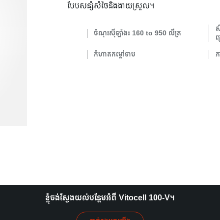
បែបសន្សំសំចៃនិងងាយស្រួល។
ស
ចំណុះស៊ីឡាំង៖ 160 to 950 លីត្រ
ស
កំហាតកម្តៅទាប
ភ
ខ្ញុំចង់ស្វែងយល់បន្ថែមអំពី Vitocell 100-V។