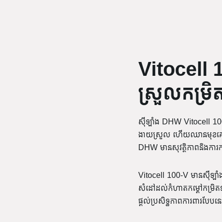
Vitocell 
ស្រួលកម្រិត
ស៊ីឡាំង DHW Vitocell 100
ងាយស្រួល ហើយឈានមុខគេក្ន
DHW មានសុវត្ថិភាពនិងការការ
Vitocell 100-V មានស៊ីឡាំង
សំដៅដល់កំហាតកម្តៅកម្រិតទា
ផ្តល់ប្រសិទ្ធភាពការពារបែបន