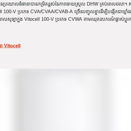
ប៊ូប៊ីនប្រយោលធំធានាបានកម្រិតខ្ពស់នៃភាពងាយស្រួល DHW គ្រប់ពេលវេលា។ 
ocell 100-V ប្រភេទ CVA/CVAA/CVAB-A ច្រើនបញ្ចូលគ្នាដើម្បីបង្កើតជាឃ្លាំង
ថាមពលសូឡាក្នង Vitocell 100-V ប្រភេទ CVWA តាមឈុតឧបករណ៍ផ្លាស់ប្តូរកម
ភាព Vitocell