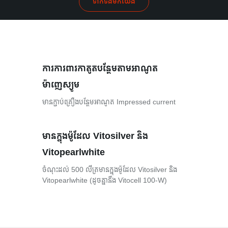
ទាក់ទងមកយើង
ការការពារកាតូតបន្ថែមតាមអាណូត
ម៉ាញេស្យូម
មានភ្ជាប់គ្រឿងបន្ថែមអាណូត Impressed current
មានក្នុងម៉ូដែល Vitosilver និង
Vitopearlwhite
ចំណុះដល់ 500 លីត្រមានក្នុងម៉ូដែល Vitosilver និង
Vitopearlwhite (ដូចគ្នានឹង Vitocell 100-W)