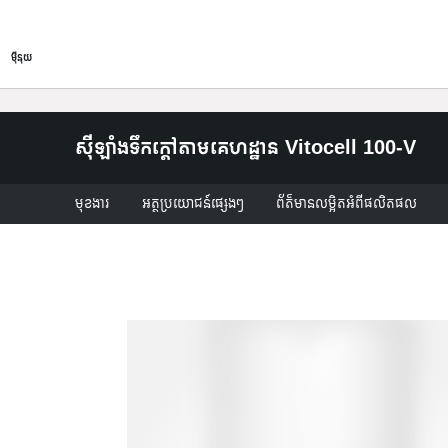
អំពី
ផលិតផល
សេវាកម្ម
ម៉ឺនុយ
ស៊ីឡាំងទឹកក្តៅតាមគេហដ្ឋាន Vitocell 100-V
មុខងារ
អត្ថប្រយោជន៍ផ្សេងៗ
ព័ត៌មានលម្អិតអំពីផលិតផល