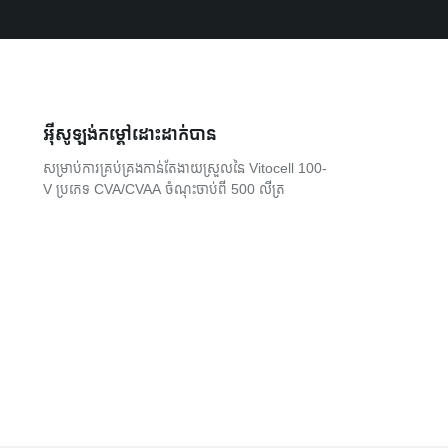
អ៊ីសូឡង់កម្តៅដោះដាក់បាន
សម្រាប់ការគ្រប់គ្រងកាន់តែងាយស្រួលនៃ Vitocell 100-
V ប្រភេទ CVA/CVAA ចំណុះចាប់ពី 500 លីត្រ