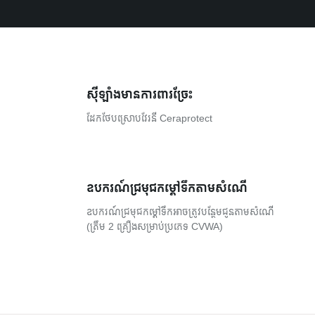
ស៊ីឡាំងមានការពារច្រែះ
ដែកថែបស្រោបវែរនី Ceraprotect
ឧបករណ៍ជ្រមុជកម្តៅទឹកតាមសំណើ
ឧបករណ៍ជ្រមុជកម្តៅទឹកអាចត្រូវបន្ថែមជូនតាមសំណើ
(ត្រឹម 2 គ្រឿងសម្រាប់ប្រភេទ CVWA)