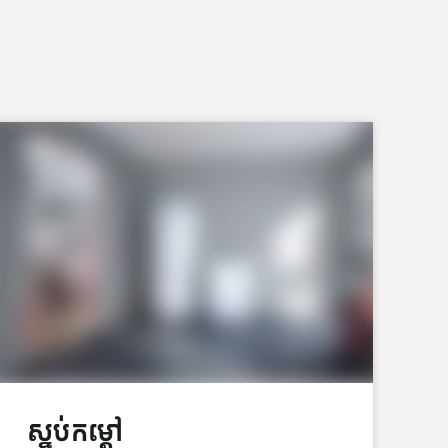
ស្នប់កម្ដៅ