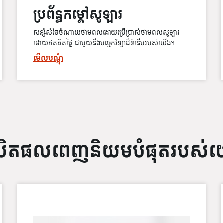
ប្រព័ន្ធកម្ដៅសូឡារ
សន្សំសំចៃចំណាយថាមពលដោយប្រើប្រាស់ថាមពលសូឡារ
ដោយឥតគិតថ្លៃ ជាមួយនឹងបច្ចេកវិទ្យាដ៏ទំនើបរបស់យើង។
មើលបណ្ដុំ
ិតផលពេញនិយមបំផុតរបស់