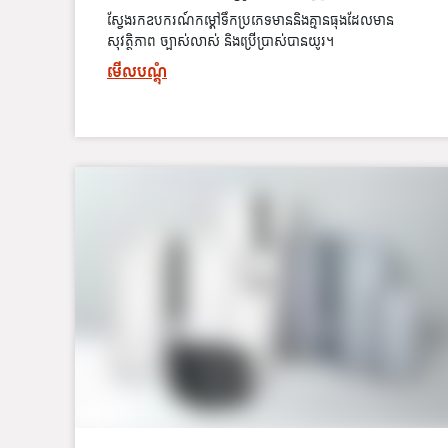
ស្វែងរកឧបករណ៍កម្តៅទឹកប្រភេទមាននិងគ្មានធុងដែលមាន
សុវត្ថិភាព ច្បាស់លាស់ និងប្រើប្រាស់បានយូរ។
មើលបណ្ដុំ