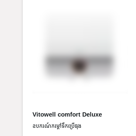
Vitowell comfort Deluxe
ឧបករណ៍កម្តៅទឹកប្រើធុង