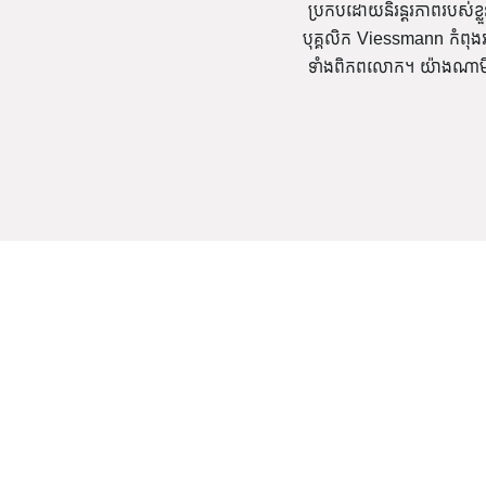
ប្រកបដោយនិរន្តរភាពរបស់ខ្ល
បុគ្គលិក Viessmann កំពុង
ទាំងពិភពលោក។ យ៉ាងណាមិញ 