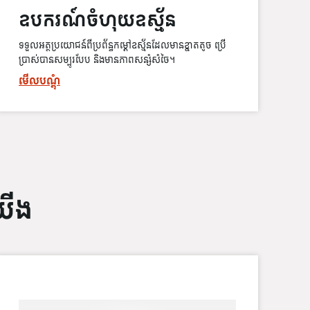
ឧបករណ៍ចំហុយឧស្ម័ន
ទទួលអត្ថប្រយោជន៍ពីប្រព័ន្ធកម្ដៅឧស្ម័នដែលមានខ្នាតតូច ប្រើ
ប្រាស់បានសម្បូរបែប និងមានភាពសន្សំសំចៃ។
មើលបណ្ដុំ
យើង