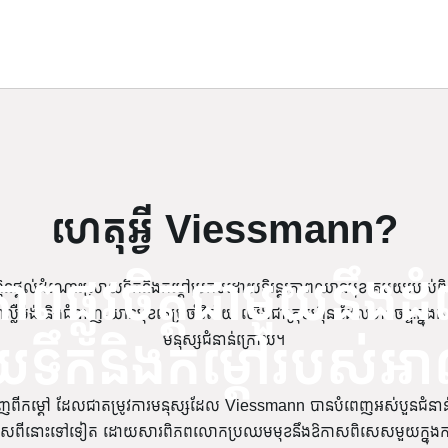
Viessmann Climate Solutions
ហេតុអ្វី Viessmann?
ភាពផ្លូវចិត្តជាមួយនឹ
៊ុនផ្តល់ដំណោះស្រាយទឹកនិងកម្ដៅប្រកបដោយនិរន្តរភាពឈានមុខគេមួយរបស់ពិភ
្លឺម៉ង់ និងជំនាញឈានមុខគេប្រចាំវិស័យ យើងជាក្រុមហ៊ុន ដែលមានចន្ទៈក្នុង
យទឹកនិងកម្ដៅរបស់អាល្ល
មនុស្សជំនាន់ក្រោយ។
មចេញពីកម្ដៅ ដែលជាតម្រូវការមនុស្សដែល Viessmann បានបំពេញអស់បួនជំនាន
ើសពីនោះទៅទៀត ដោយសារពិភពលោកប្រឈមមុខនឹងឱកាសពិសេសមួយក្នុងការផ្លាស