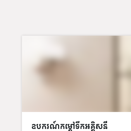
ឧបករណ៍កម្តៅទឹកអគ្គិសនី