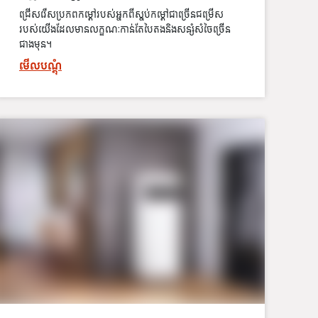
ជ្រើសរើសប្រភពកម្ដៅរបស់អ្នកពីស្នប់កម្ដៅជាច្រើនជម្រើស
របស់យើងដែលមានលក្ខណៈកាន់តែបៃតងនិងសន្សំសំចៃច្រើន
ជាងមុន។
មើលបណ្ដុំ