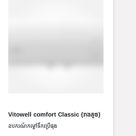
V
ឧ
Vitowell comfort Classic (រាងតូច)
ឧបករណ៍កម្តៅទឹកប្រើធុង