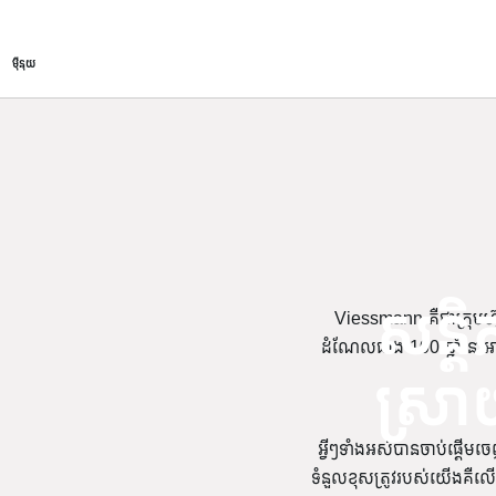
អំពី
ផលិតផល
សេវាកម្ម
ម៉ឺនុយ
សន្តិ
Viessmann គឺជាក្រុមហ
ដំណែលជាង 100 ឆ្នាំនៅអាល
ស្រា
អ្វីៗទាំងអស់បានចាប់ផ្តើ
ទំនួលខុសត្រូវរបស់យើងគឺល