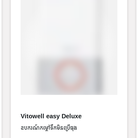
Vitowell easy Deluxe
ឧបករណ៍កម្តៅទឹកមិនប្រើធុង