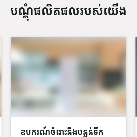
បណ្ដុំផលិតផលរបស់យើង
ឧបករណ៍ចំរោះនិងបន្ទន់ទឹក