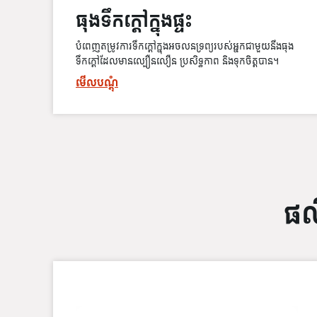
ធុងទឹកក្ដៅក្នុងផ្ទះ
បំពេញតម្រូវការទឹកក្តៅក្នុងអចលនទ្រព្យរបស់អ្នកជាមួយនឹងធុង
ទឹកក្តៅដែលមានល្បឿនលឿន ប្រសិទ្ធភាព និងទុកចិត្តបាន។
មើលបណ្ដុំ
ផល