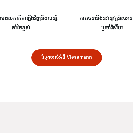
្ធថាមពលកកើតឡើងវិញនិងសន្សំ
ការរចនានិងនវានុវត្តន៍ឈា
សំចៃខ្ពស់
ប្រចាំវិស័យ
ស្វែងយល់អំពី Viessmann