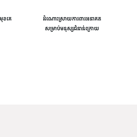
នមុខគេ
ដំណោះស្រាយការពារអនាគត
សម្រាប់មនុស្សជំនាន់ក្រោយ