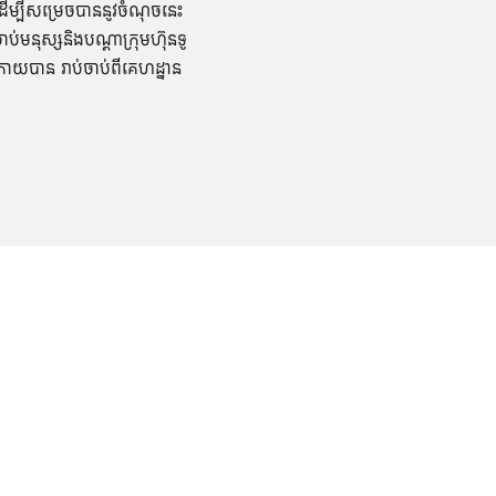
ដើម្បីសម្រេចបាននូវចំណុចនេះ
មនុស្សនិងបណ្ដាក្រុមហ៊ុនទូ
ោយបាន រាប់ចាប់ពីគេហដ្ឋាន