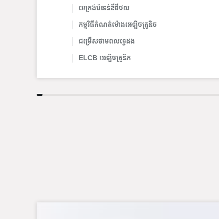
អេក្រង់ប៉ះទន់ឌីជីថល
កម្មវិធីកំណត់ម៉ោងអេឡិចត្រូនិច
ជម្រើសថាមពលទ្វេដង
ELCB អេឡិចត្រូនិក