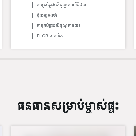
ការគ្រប់គ្រងសីតុណ្ហភាពឌីជីថល
ម៉ូដអង្គចងចាំ
ការគ្រប់គ្រងសីតុណ្ហភាពថេរ
ELCB មេកានិក
ធនធានសម្រាប់ម្ចាស់ផ្ទះ