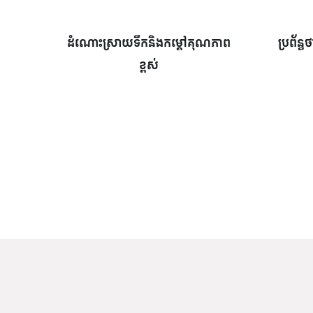
ដំណោះស្រាយទឹកនិងកម្ដៅគុណភាព
ប្រព័ន
ខ្ពស់