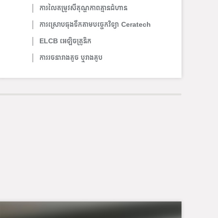
ការលៃតម្រូវសីតុណ្ហភាពគ្មានជំហាន
ការស្រោបធុងទឹកតាមបច្ចេកវិទ្យា Ceratech
ELCB អេឡិចត្រូនិក
ការរចនារាងតូច ឬរាងគូប