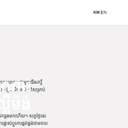
KM
EN
ងដំណោះ
ពលោក។ ជាមួយនឹងកេរ្តិ៍
ការបង្កើតលំហរស់នៅសម្រាប់
ឺម៉ង់
់កន្លងមកហើយ។ សព្វថ្ងៃនេះ
់ប្តូរការផ្គត់ផ្គង់ថាមពល