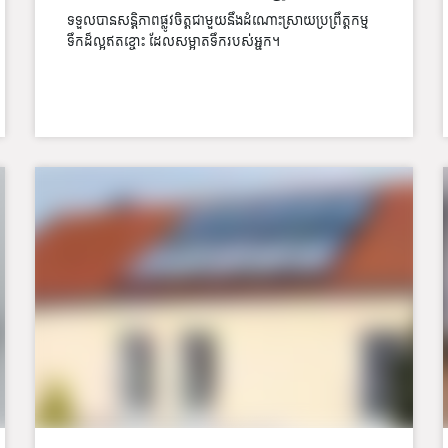
ទទួលបានសន្តិភាពផ្លូវចិត្តជាមួយនឹងដំណោះស្រាយប្រព្រឹត្តកម្ម
ទឹកដ៏ល្អឥតខ្ចោះ ដែលសម្អាតទឹករបស់អ្នក។