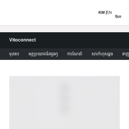
KM
EN
ម៉ឺនុយ
Vitoconnect
មុខងារ
អត្ថប្រយោជន៍ផ្សេងៗ
ការណែនាំ
សារកំហុសឆ្គង
ទា