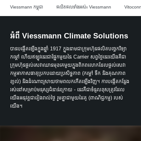
Viessmann កម្ពុជា
ផលិតផលទាំងអស់៖ Viessmann
Vitocon
អំពី Viessmann Climate Solutions
បានបង្កើតឡើងក្នុងឆ្នាំ 1917 ក្នុងនាមជាក្រុមហ៊ុនផលិតបច្ចេកវិទ្យា
កម្តៅ ហើយឥឡូវនេះជាផ្នែកមួយនៃ Carrier សព្វថ្ងៃនេះយើងគឺជា
ក្រុមហ៊ុនផ្តល់សេវាឈានមុខគេមួយក្នុងពិភពលោកដែលផ្តល់សេវា
កម្មអាកាសធាតុប្រកបដោយប្រសិទ្ធភាព (កម្តៅ ទឹក និងគុណភាព
ខ្យល់) និងដំណោះស្រាយថាមពលកកើតឡើងវិញ។ ការបង្កើតកន្លែង
រស់នៅសម្រាប់មនុស្សជំនាន់ក្រោយ - នេះគឺជាទំនួលខុសត្រូវដែល
យើងអនុវត្តជារៀងរាល់ថ្ងៃ រួមគ្នាជាមួយដៃគូ (ពាណិជ្ជកម្ម) របស់
យើង។