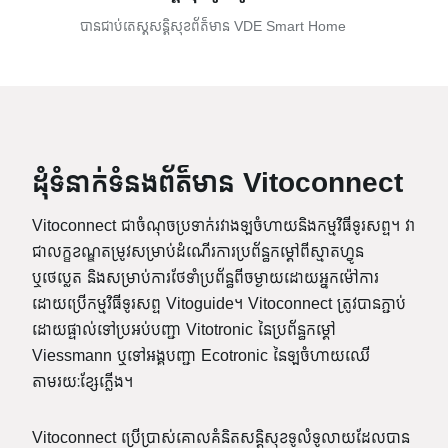
បានជាប់តេស្តសន្តិសុខព័ត៌មាន VDE Smart Home
ដុំទំនាក់ទំនងព័ត៌មាន Vitoconnect
Vitoconnect ជាចំណុចប្រទាក់រវាងឡចំហាយនិងកម្មវិធីទូរសព្ទ។ វា
ជាលក្ខខណ្ឌតម្រូវសម្រាប់ដំណើរការប្រព័ន្ធកម្តៅពីស្មាតហ្វូន
ឬថេប្លេត និងសម្រាប់ការថែទាំប្រព័ន្ធពីចម្ងាយដោយអ្នកម៉ៅការ
ដោយប្រើកម្មវិធីទូរសព្ទ Vitoguide។ Vitoconnect ត្រូវបានភ្ជាប់
ដោយផ្ទាល់ទៅប្រអប់បញ្ជា Vitotronic នៃប្រព័ន្ធកម្តៅ
Viessmann ឬទៅអង្គបញ្ជា Ecotronic នៃឡចំហាយឈើ
តាមរយៈខ្សែភ្លើង។
Vitoconnect ប្រើប្រាស់គោលគំនិតសន្តិសុខទូលំទូលាយដែលបាន