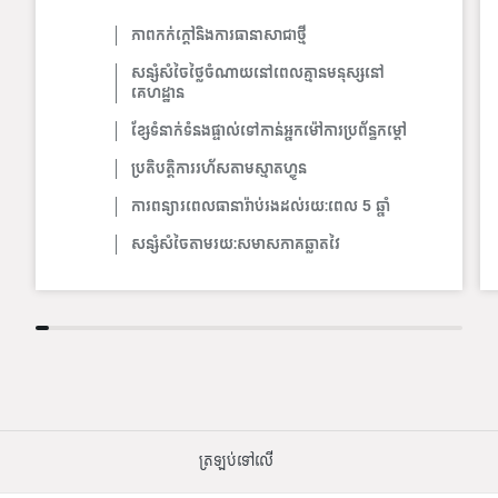
ភាពកក់ក្តៅនិងការធានាសាជាថ្មី
សន្សំសំចៃថ្លៃចំណាយនៅពេលគ្មានមនុស្សនៅ
គេហដ្ឋាន
ខ្សែទំនាក់ទំនងផ្ទាល់ទៅកាន់អ្នកម៉ៅការប្រព័ន្ធកម្តៅ
ប្រតិបត្តិការរហ័សតាមស្មាតហ្វូន
ការពន្យារពេលធានារ៉ាប់រងដល់រយៈពេល 5 ឆ្នាំ
សន្សំសំចៃតាមរយៈសមាសភាគឆ្លាតវៃ
ត្រឡប់​ទៅ​លើ