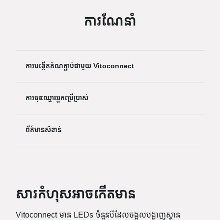
ការណែនាំ
ការបង្កើតតំណភ្ជាប់ជាមួយ Vitoconnect
ការចុះឈ្មោះអ្នកប្រើប្រាស់
ព័ត៌មានសំខាន់
សារកំហុសអាចកើតមាន
Vitoconnect មាន LEDs ចំនួនបីដែលចង្អុលបង្ហាញស្ថាន