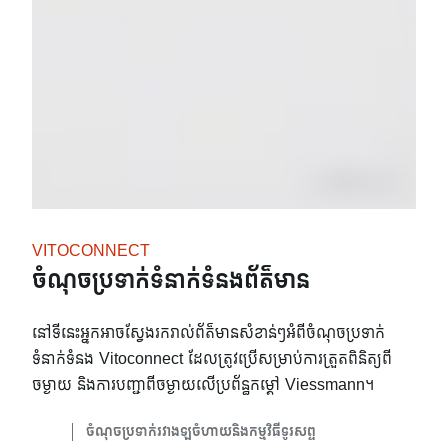
VITOCONNECT
ចំណុចប្រទាក់ទំនាក់ទំនងព័ត៌មាន
នៅទីនេះអ្នកអាចស្វែងរករាល់ព័ត៌មានសំខាន់ៗអំពីចំណុចប្រទាក់
ទំនាក់ទំនង Vitoconnect ដែលត្រូវប្រើសម្រាប់ការត្រួតពិនិត្យពី
ចម្ងាយ និងការបញ្ជាពីចម្ងាយលើប្រព័ន្ធកម្តៅ Viessmann។
ចំណុចប្រទាក់រវាងឡចំហាយនិងកម្មវិធីទូរសព្ទ