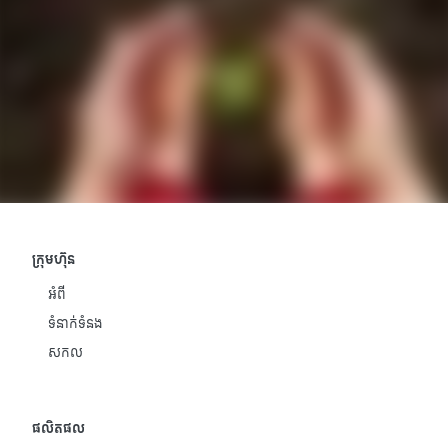
ក្រុមហ៊ុន
អំពី
ទំនាក់ទំនង
សកល
ផលិតផល