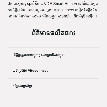
ជាប់តេស្តសន្តិសុខព័ត៌មាន VDE Smart Home។ នៅទីនេះ ស្វែង
យល់អ្វីខ្លះដែលមានបញ្ចូលជាមួយ Vitoconnect របៀបដំឡើងនិង
ការដាក់ដំណើរការប្រអប់ អ្វីដែលអ្នកត្រូវចងចាំ... និងអ្វីច្រើនទៀត។
ព័ត៌មានផលិតផល
តើអ្វីខ្លះត្រូវបានបញ្ចូលក្នុងបទដ្ឋានដឹកជញ្ជូន?
យថាប្រភេទ Vitoconnect
កន្លែងបញ្ជាគាំទ្រ