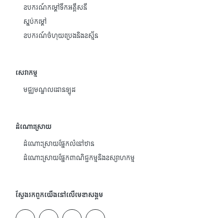
ឧបករណ៍កម្តៅទឹកអគ្គីសនី
ស្នប់កម្ដៅ
ឧបករណ៍ចំហុយប្រេងនិងឧស្ម័ន
សេវាកម្ម
មជ្ឈមណ្ឌលដោនឡូដ
ដំណោះស្រាយ
ដំណោះស្រាយផ្នែកលំនៅឋាន
ដំណោះស្រាយផ្នែកពាណិជ្ជកម្មនិងឧស្សាហកម្ម
ស្វែងរកពួកយើងនៅលើមេឌាសង្គម