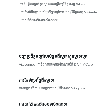
ប្រតិបត្តិការប្រព័ន្ធកម្តៅដោយប្រើកម្មវិធីទូរសព្ទ ViCare
ការថែទាំពីចម្ងាយលើប្រព័ន្ធកម្តៅជាមួយកម្មវិធីទូរសព្ទ ViGuide
គោលគំនិតសន្តិសុខទូលំទូលាយ
បញ្ជាប្រព័ន្ធកម្តៅរបស់អ្នកពីស្មាតហ្វូនឬថេប្លេត
Vitoconnect ជាចំណុចប្រទាក់ទៅកាន់កម្មវិធីទូរសព្ទ ViCare
ការថែទាំប្រព័ន្ធពីចម្ងាយ
ដោយអ្នកម៉ៅការរបស់អ្នកតាមកម្មវិធីទូរសព្ទ Vitoguide
គោលគំនិតសន្តិសុខទូលំទូលាយ