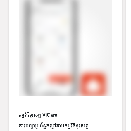
កម្មវិធីទូរសព្ទ ViCare
ការបញ្ជាប្រព័ន្ធកម្តៅតាមកម្មវិធីទូរសព្ទ