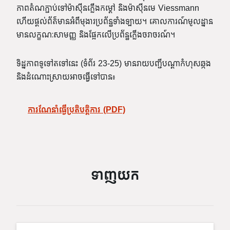
ភាពតំណភ្ជាប់ទៅម៉ាស៊ីនភ្លើងកម្តៅ និងម៉ាស៊ីនមេ Viessmann
ហើយផ្តល់ព័ត៌មានអំពីមុងារប្រព័ន្ធទាំងឡាយ។ គោលការណ៍មូលដ្ឋាន
មានលក្ខណៈសាមញ្ញ និងផ្អែកលើប្រព័ន្ធភ្លើងចរាចរណ៍។
ទិដ្ឋភាពទូទៅតទៅនេះ (ទំព័រ 23-25) មានរាយបញ្ជីបណ្តាកំហុសឆ្កង
និងដំណោះស្រាយអាចធ្វើទៅបាន៖
ការណែនាំធ្វើប្រតិបត្តិការ (PDF)
ទាញយក