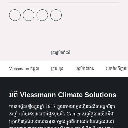
ត្រឡប់​ទៅ​លើ
Viessmann កម្ពុជា
ក្រុមហ៊ុន
បន្ទប់ព័ត៌មាន
របកគំហើញសម្រ
អំពី Viessmann Climate Solutions
បានបង្កើតឡើងក្នុងឆ្នាំ 1917 ក្នុងនាមជាក្រុមហ៊ុនផលិតបច្ចេកវិទ្យា
កម្តៅ ហើយឥឡូវនេះជាផ្នែកមួយនៃ Carrier សព្វថ្ងៃនេះយើងគឺជា
ក្រុមហ៊ុនផ្តល់សេវាឈានមុខគេមួយក្នុងពិភពលោកដែលផ្តល់សេវា