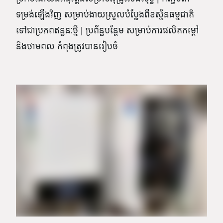
ទម្រង់ឡើងវិញ សម្រាប់ងាយស្រួលបំប្លែងពីឧស្ម័នធម្មជាតិ
ទៅជាប្រភពឥន្ធនៈថ្មី | ប្រព័ន្ធបន្ថែម សម្រាប់ការផលិតកម្ដៅ
និងថាមពល កំពុងត្រូវបានរៀបចំ