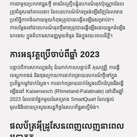
ការជាមួយប្រភពឥន្ធនៈថ្មី មានតែគ្រឿបង្គុំឧបករណ៍ដុតប៉ុណ្ណោះដែល
ត្រូវជំនួសនៅពេលនោះ ដែលឧបករណ៍កែទម្រង់ឡើងវិញដែលមាន
ប្រសិទ្ធិភាពចំណាយមួយកំពុងត្រូវបានបង្កើតឡើងសម្រាប់វា។
ការបម្លែងទៅជាឧបករណ៍ដុតថ្មីអាចត្រូវបានធ្វើឡើងដោយអ្នកដំឡើង
ឯកទេស ក្នុងជំហានសាមញ្ញមួយចំនួន និងក្នុងរយៈពេលដ៏ខ្លី។
ការអនុវត្តប្រើចាប់ពីឆ្នាំ 2023
បន្ទាប់ពីការសាកល្បងគំរូ ដំណាក់កាលបន្ទាប់គឺ គុណវុឌ្ឍិ ការធ្វើ
តេស្តភាពធន់ និងចុងក្រោយការដាក់ពង្រាយឧបករណ៍ថ្មីទៅក្នុង
ប្រព័ន្ធកម្ដៅជាក់ស្តែង។ ការដាក់ពង្រាយជាក់ស្តែងលើកដំបូងនឹងធ្វើ
ឡើងនៅ Kaisersesch (Rhineland-Palatinate) នៅដើមឆ្នាំ
2023 ដែលជាផ្នែកមួយនៃគម្រោង SmartQuart ដែលផ្តល់
មូលនិធិដោយក្រសួងសេដ្ឋកិច្ចនៃសហព័ន្ធអាល្លឺម៉ង់។
ផលប័ត្រអ៊ីដ្រូសែនពេញលេញនាពេល