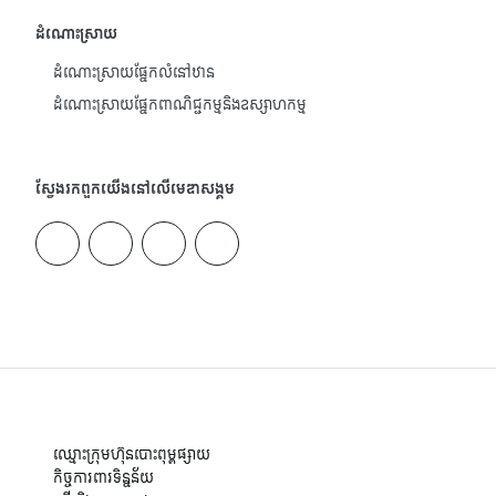
ដំណោះស្រាយ
ដំណោះស្រាយផ្នែកលំនៅឋាន
ដំណោះស្រាយផ្នែកពាណិជ្ជកម្មនិងឧស្សាហកម្ម
ស្វែងរកពួកយើងនៅលើមេឌាសង្គម
ឈ្មោះក្រុមហ៊ុនបោះពុម្ពផ្សាយ
កិច្ចការពារទិន្នន័យ