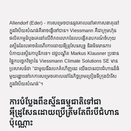
Allendorf (Eder) - ការសម្រេចបាននូវគោលដៅអាកាសធាតុនៅ
ក្នុងវិស័យសំណង់គឺអាចធ្វើទៅបាន។ Viessmann គឺជាក្រុមហ៊ុន
ផលិតកម្មដំបូងគេនៅលើពិភពលោកដែលបង្កើតឧបករណ៍ចំហុយ
ឧស្ម័នដែលអាចដំណើរការដោយអ៊ីដ្រូសែនសុទ្ធ និងមិនមានការ
បំភាយឧស្ម័នកាបូនិកទេ។ វេជ្ជបណ្ឌិត Markus Klausner ប្រធាន
ផ្នែកបច្ចេកវិទ្យានៃ Viessmann Climate Solutions SE មាន
ប្រសាសន៍ថា "ជាមួយនឹងរបកគំហើញនេះ យើងបានបោះជំហានដ៏ធំ
មួយឆ្ពោះទៅរកការសម្រេចគោលដៅនៃកិច្ចព្រមព្រៀងទីក្រុងប៉ារីស
ក្នុងវិស័យសំណង់"។
ការបំប្លែងពីឧស្ម័នធម្មជាតិទៅជា
អ៊ីដ្រូសែនដោយប្រើត្រឹមតែពីរបីជំហាន
ប៉ុណ្ណោះ