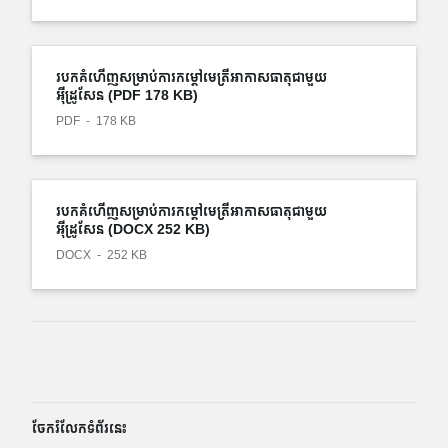
របកគំហើញសម្រាប់ការកម្ដៅមេត្រីអាកាសធាតុជាមួយ
អ៊ីដ្រូសែន (PDF 178 KB)
PDF
178 KB
របកគំហើញសម្រាប់ការកម្ដៅមេត្រីអាកាសធាតុជាមួយ
អ៊ីដ្រូសែន (DOCX 252 KB)
DOCX
252 KB
ចែករំលែកទំព័រនេះ