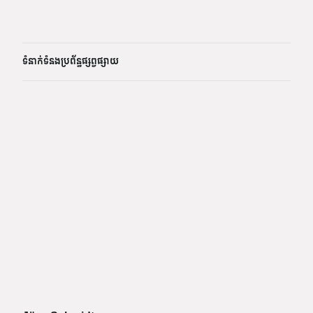
ទំនាក់ទំនងប្រព័ន្ធផ្សព្វផ្សាយ