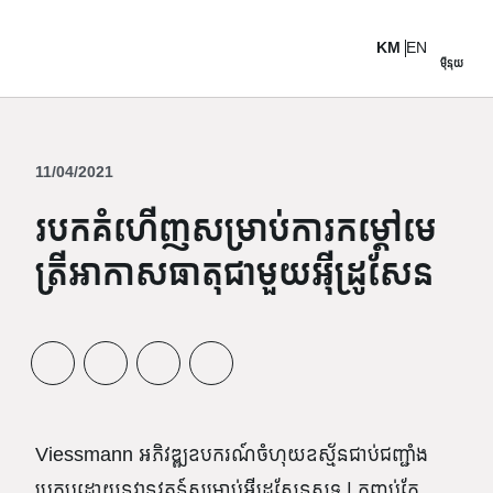
KM
EN
ម៉ឺនុយ
11/04/2021
របកគំហើញសម្រាប់ការកម្ដៅមេ
ត្រីអាកាសធាតុជាមួយអ៊ីដ្រូសែន
Viessmann អភិវឌ្ឍឧបករណ៍ចំហុយ​ឧស្ម័ន​ជាប់​ជញ្ជាំង​
ប្រកបដោយ​នវានុវត្តន៍​សម្រាប់​អ៊ីដ្រូសែន​សុទ្ធ | កញ្ចប់កែ