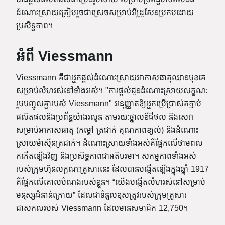
ដំណោះស្រាយត្រៀមរួចជាស្រេចសម្រាប់អ៊ីដ្រូសែនប្រកបដោយ
ប្រសិទ្ធភាព។
អំពី Viessmann
Viessmann គឺជាអ្នកផ្តល់ដំណោះស្រាយអាកាសធាតុឈានមុខគេ
សម្រាប់លំហរស់នៅទាំងអស់។ "ការផ្តល់ជូនដំណោះស្រាយលក្ខណៈ
រួមបញ្ចូលគ្នារបស់ Viessmann" អនុញ្ញាតឱ្យអ្នកប្រើប្រាស់តភ្ជាប់
ផលិតផលនិងប្រព័ន្ធយ៉ាងរលូន តាមរយៈថ្នាលឌីជីថល និងសេវា
សម្រាប់អាកាសធាតុ (កម្ដៅ ត្រជាក់ គុណភាពខ្យល់) និងដំណោះ
ស្រាយម៉ាស៊ីនត្រជាក់។ ដំណោះស្រាយទាំងអស់គឺផ្អែកលើថាមពល
កកើតឡើងវិញ និងប្រសិទ្ធភាពជាអតិបរមា។ សកម្មភាពទាំងអស់
របស់ក្រុមហ៊ុនលក្ខណៈគ្រួសារនេះ ដែលបានបង្កើតឡើងក្នុងឆ្នាំ 1917
គឺផ្អែកលើគោលបំណងរបស់ខ្លួន។ “យើងបង្កើតលំហរស់នៅសម្រាប់
មនុស្សជំនាន់ក្រោយ” ដែលជាទំនួលខុសត្រូវរបស់ក្រុមគ្រួសារ
ជាសកលរបស់ Viessmann ដែលមានសមាជិក 12,750។