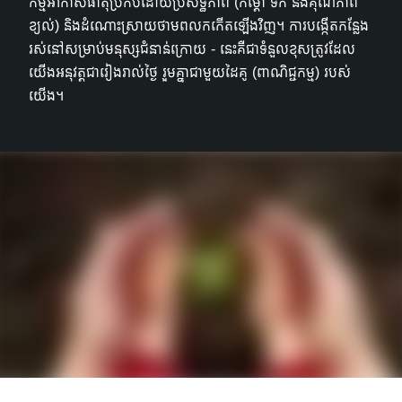
កម្មអាកាសធាតុប្រកបដោយប្រសិទ្ធភាព (កម្តៅ ទឹក និងគុណភាព
ខ្យល់) និងដំណោះស្រាយថាមពលកកើតឡើងវិញ។ ការបង្កើតកន្លែង
រស់នៅសម្រាប់មនុស្សជំនាន់ក្រោយ - នេះគឺជាទំនួលខុសត្រូវដែល
យើងអនុវត្តជារៀងរាល់ថ្ងៃ រួមគ្នាជាមួយដៃគូ (ពាណិជ្ជកម្ម) របស់
យើង។