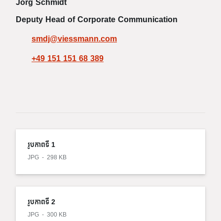
Jörg Schmidt
Deputy Head of Corporate Communication
smdj@viessmann.com
+49 151 151 68 389
រូបភាពទី 1
JPG
298 KB
រូបភាពទី 2
JPG
300 KB