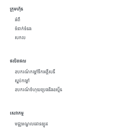
ក្រុមហ៊ុន
អំពី
ទំនាក់ទំនង
សកល
ផលិតផល
ឧបករណ៍កម្តៅទឹកអគ្គីសនី
ស្នប់កម្ដៅ
ឧបករណ៍ចំហុយប្រេងនិងឧស្ម័ន
សេវាកម្ម
មជ្ឈមណ្ឌលដោនឡូដ