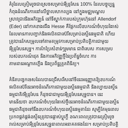
គំរូដែលត្រៀមរួចជាស្រេចសម្រាប់អ៊ីដ្រូសែន 100% ដែលបច្ចុប្បន្ន
កំពុងដំណើរការនៅលើថ្នាលសាកល្បង នៅក្នុងមជ្ឈមណ្ឌល
ស្រាវជ្រាវនិងអភិវឌ្ឍន៍ នៅទីស្នាក់ការរបស់ក្រុមហ៊ុននៅ Allendorf
(Eder) នៅភាគខាងជើង Hesse គឺផ្អែកលើឧបករណ៍ចំហុយរំងាស់
ដែលមានការបញ្ជាក់និងផលិតជាស៊េរីសម្រាប់ឧស្ម័នធម្មជាតិ ហើយ
ត្រូវបានកែសម្រួលទៅតាមតម្រូវការសម្រាប់ប្រតិបត្តិការជាមួយ
អ៊ីដ្រូសែនសុទ្ធ។ ការកែប្រែសំខាន់ៗរួមមាន ជាពិសេស ការសម្រប
របស់ឧបករណ៍ដុត និងការអភិវឌ្ឍថ្មីនៃប្រព័ន្ធចំហេះ ការ
តាមដានអណ្ដាតភ្លើង និងប្រព័ន្ធត្រួតពិនិត្យ។
គំនិតបច្ចេកទេសដែលបានជ្រើសរើសនៅទីនេះអនុញ្ញាតឱ្យឧបករណ៍
ផលិតស៊េរីនេះអាចដំណើរការជាមួយឧស្ម័នធម្មជាតិ និងល្បាយឧស្ម័ន
ធម្មជាតិ/អ៊ីដ្រូសែន ក៏ដូចជាជាមួយអ៊ីដ្រូសែនសុទ្ធបាន។ នេះ
មានន័យថា ឧបករណ៍ចំហុយរំងាស់ថ្មីនេះអាចដំណើរការជាមួយឧស្ម័ន
ធម្មជាតិដូចទៅនឹងឧបករណ៍ចំហុយឧស្ម័នធម្មតាដែរ សូម្បីតែមុនពេល
ប្រភពផ្គត់ផ្គង់ឧស្ម័នត្រូវបានផ្លាស់ប្តូរក្ដី ខណៈពេលត្រូវបានត្រៀមរួច
រាល់សម្រាប់អ៊ីដ្រូសែនសុទ្ធនាពេលអនាគតផងដែរ។ សម្រាប់ប្រតិបត្តិ