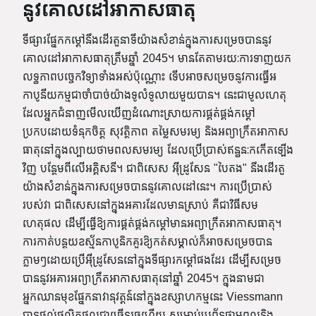
នូវគោលដៅអាកាសធាតុ
ទីផ្សារផ្នែកកម្ដៅនឹងដើរតួនាទីយ៉ាងសំខាន់ក្នុងការសម្រេចបាននូវ
គោលដៅអាកាសធាតុត្រឹមឆ្នាំ 2045។ មានតែតាមរយៈការទាញយក
លទ្ធភាពបច្ចេកវិទ្យាទាំងអស់ប៉ុណ្ណោះ ទើបអាចសម្រេចនូវការធ្វើអ
កាបូនីយកម្មជាចាំបាច់យ៉ាងទូលំទូលាយមួយបាន។ នេះជាមូលហេតុ
ដែលអ្នកជំនាញមើលឃើញដំណោះស្រាយការផ្គត់ផ្គង់កម្ដៅ
ប្រកបដោយទំនុកចិត្ត សុវត្ថិភាព តម្លៃសមរម្យ និងអព្យាក្រឹតអាកាស
ធាតុនៅក្នុងល្បាយថាមពលសមរម្យ ដែលប្រើប្រាស់ឥន្ធនៈកកើតឡើង
វិញ បន្ថែមពីលើអគ្គិសនី។ ជាពិសេស អ៊ីដ្រូសែន "បៃតង" នឹងដើរតួ
យ៉ាងសំខាន់ក្នុងការសម្រេចបាននូវគោលដៅនេះ។ ការប្រើប្រាស់
របស់វា ជាពិសេសនៅក្នុងអគារដែលមានស្រាប់ គឺជាវិធីសម
ហេតុផល ដើម្បីធ្វើឱ្យការផ្គត់ផ្គង់កម្ដៅមានអព្យាក្រឹតអាកាសធាតុ។
ការកាត់បន្ថយឧស្ម័នកាបូនិកគួរឱ្យកត់សម្គាល់ក៏អាចសម្រេចបាន
ភ្លាមៗដោយប្រើអ៊ីដ្រូសែននៅក្នុងទីផ្សារកម្ដៅផងដែរ ដើម្បីសម្រេច
បាននូវអគារអព្យាក្រឹតអាកាសធាតុនៅឆ្នាំ 2045។ ក្នុងនាមជា
អ្នកឈានមុខផ្នែកនាវានុវត្តន៍នៅក្នុងឧស្សាហកម្មនេះ Viessmann
បានផ្តល់ផលិតផលជាច្រើនរួចហើយ សម្រាប់ប្រព័ន្ធថាមពលនិង