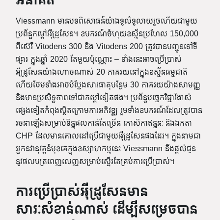
អនាគត
Viessmann មានបទពិសោធន៍យ៉ាងទូលំទូលាយរួចហើយជាមួយ
ប្រព័ន្ធកម្ដៅអ៊ីដ្រូសែន។ ឧបករណ៍ចំហុយឧស្ម័នប្រហែល 150,000
ពីស៊េរី Vitodens 300 និង Vitodens 200 ត្រូវបានបញ្ជូនទៅទី
ផ្សារ ក្នុងឆ្នាំ 2020 តែមួយប៉ុណ្ណោះ – ទាំងនេះអាចប្រើប្រាស់
អ៊ីដ្រូសែនយ៉ាងហោចណាស់ 20 ភាគរយនៅក្នុងឧស្ម័នធម្មជាតិ
ហើយថែមទាំងអាចបំប្លែងសារធាតុបន្ថែម 30 ភាគរយយ៉ាងសាមញ្ញ
និងមានប្រសិទ្ធភាពទៅជាកម្ដៅទៀតផង។ ប្រព័ន្ធបច្ចេកវិជ្ជារំងាស់
ផ្សេងទៀតកំពុងស្ថិតក្រោមការអភិវឌ្ឍ រួមទាំងឧបករណ៍ដែលត្រូវបាន
រចនាឡើងសម្រាប់ទិន្នផលកាន់តែច្រើន កោសិកាឥន្ធនៈ និងឯកតា
CHP ដែលមានគោលដៅប្រើជាមួយអ៊ីដ្រូសែនផងដែរ។ ក្នុងនាមជា
អ្នកនវានុវត្តន៍មុខគេក្នុងឧស្សាហកម្មនេះ Viessmann នឹងផ្តល់ជូន
នូវផលបត្រពេញលេញសម្រាប់ស្ទើរតែគ្រប់ការប្រើប្រាស់។
ការប្រើប្រាស់អ៊ីដ្រូសែនមាន
សារៈសំខាន់ណាស់ ដើម្បីសម្រេចបាន